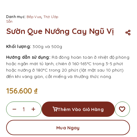
Danh mục:
Bếp Vua
,
Thịt Ướp
Sẵn
Sườn Que Nướng Cay Ngũ Vị
Khối lượng:
300g và 500g
Hướng dẫn sử dụng:
Rã đông hoàn toàn ở nhiệt độ phòng
hoặc ngăn mát tủ lạnh, chiên ở 160-165°C trong 3-5 phút
hoặc nướng ở 180°C trong 20 phút (lật mặt sau 10 phút)
đến khi vàng giòn, cắt miếng và thưởng thức nóng.
156.600
₫
Thêm Vào Giỏ Hàng
Mua Ngay