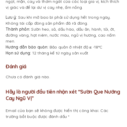
ngọt, mặn, cay và thơm ngát của các loại gia vị, kích thích
vị giác và để lại dư vị cay nhẹ, ấm nồng.
Lưu ý:
Sau khi mở bao bì phải sử dụng hết trong ngày.
Không tái cấp đông sản phẩm đã rã đông.
Thành phần:
Sườn heo, sả, dầu hào, dầu ăn, hành, tỏi, ớt,
đường vàng, hạt niêm, nước màu, ngũ vị hương, cao nấm
men.
Hướng dẫn bảo quản:
Bảo quản ở nhiệt độ ≤ -18°C
Hạn sử dụng:
12 tháng kể từ ngày sản xuất
Đánh giá
Chưa có đánh giá nào.
Hãy là người đầu tiên nhận xét “Sườn Que Nướng
Cay Ngũ Vị”
Email của bạn sẽ không được hiển thị công khai.
Các
trường bắt buộc được đánh dấu
*