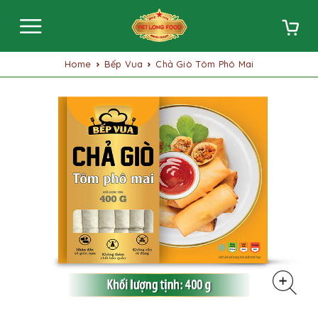
Home
Bếp Vua
Chả Giò Tôm Phô Mai