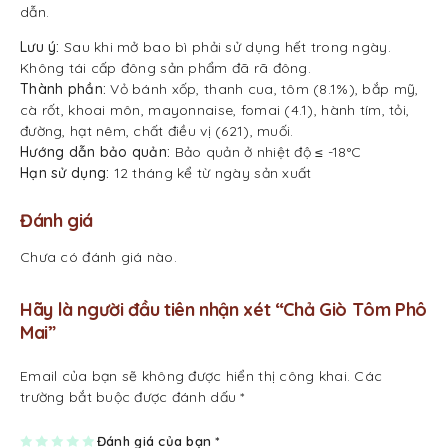
dẫn.
Lưu ý:
Sau khi mở bao bì phải sử dụng hết trong ngày.
Không tái cấp đông sản phẩm đã rã đông.
Thành phần:
Vỏ bánh xốp, thanh cua, tôm (8.1%), bắp mỹ,
cà rốt, khoai môn, mayonnaise, fomai (4.1), hành tím, tỏi,
đường, hạt nêm, chất điều vị (621), muối.
Hướng dẫn bảo quản:
Bảo quản ở nhiệt độ ≤ -18°C
Hạn sử dụng:
12 tháng kể từ ngày sản xuất
Đánh giá
Chưa có đánh giá nào.
Hãy là người đầu tiên nhận xét “Chả Giò Tôm Phô
Mai”
Email của bạn sẽ không được hiển thị công khai.
Các
trường bắt buộc được đánh dấu
*
1
2
3
4
Đánh giá của bạn
5
*