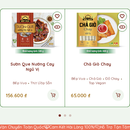
Sườn Que Nướng Cay
Chả Giò Chay
Ngũ Vị
Bếp Vua
Chả Giò
Đồ Chay
Bếp Vua
Thịt Ướp Sẵn
Top Vegan
156.600
₫
65.000
₫
n Chuyển Toàn Quốc!
Cam Kết Hài Lòng 100%!
Hỗ Trợ Tận Tâm 2