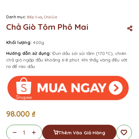
Danh mục:
Bếp Vua
,
Chả Giò
Chả Giò Tôm Phô Mai
Khối lượng:
400g
Hướng dẫn sử dụng:
Đun dầu sôi sủi tăm (170 °C), chiên
chả giò ngập đầu khoảng 6-8 phút. Khi thấy vàng đều vớt
ra để ráo dầu.
98.000
₫
Thêm Vào Giỏ Hàng