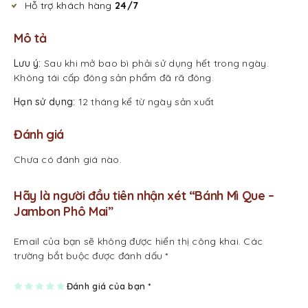
Hỗ trợ khách hàng
24/7
Mô tả
Lưu ý:
Sau khi mở bao bì phải sử dụng hết trong ngày.
Không tái cấp đông sản phẩm đã rã đông.
Hạn sử dụng:
12 tháng kể từ ngày sản xuất
Đánh giá
Chưa có đánh giá nào.
Hãy là người đầu tiên nhận xét “Bánh Mì Que –
Jambon Phô Mai”
Email của bạn sẽ không được hiển thị công khai.
Các
trường bắt buộc được đánh dấu
*
1
2
3
4
Đánh giá của bạn
5
*
tr
tr
tr
tr
tr
ên
ên
ên
ên
ên