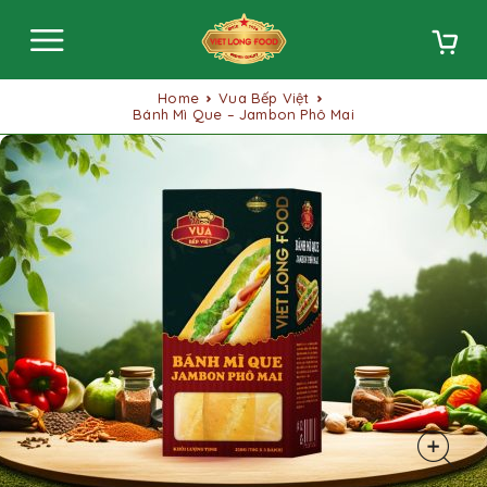
Home
Vua Bếp Việt
Bánh Mì Que – Jambon Phô Mai