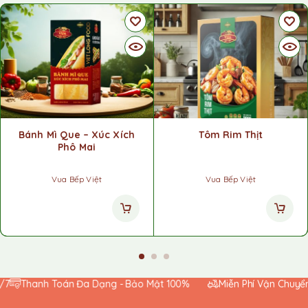
Bánh Mì Que – Xúc Xích
Tôm Rim Thịt
Phô Mai
Vua Bếp Việt
Vua Bếp Việt
Thanh Toán Đa Dạng - Bảo Mật 100%
Miễn Phí Vận Chuyển T