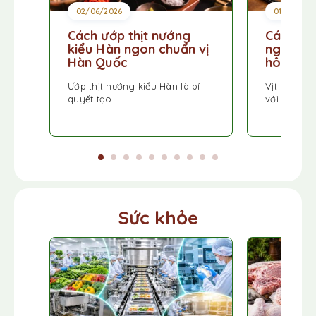
02/06/2026
01/06/202
Cách ướp thịt nướng
Cách ướ
kiểu Hàn ngon chuẩn vị
ngon, đ
Hàn Quốc
hôi tại 
Ướp thịt nướng kiểu Hàn là bí
Vịt nướng 
quyết tạo…
với lớp…
Sức khỏe