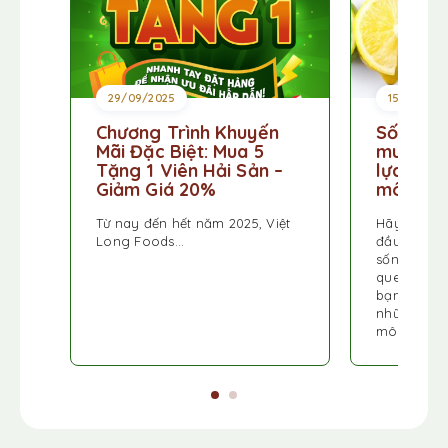
29/09/2025
15/10/202
Chương Trình Khuyến
Sống xan
Mãi Đặc Biệt: Mua 5
mua sắm
Tặng 1 Viên Hải Sản –
lựa chọn
Giảm Giá 20%
môi trư
Từ nay đến hết năm 2025, Việt
Hãy cùng V
Long Foods…
đầu hành tr
sống bền v
quen mua 
bạn. Chúng 
những lựa 
môi trường