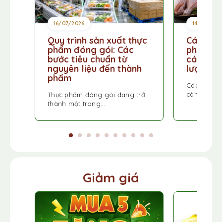
16/07/2026
14/07/202
Quy trình sản xuất thực
Các loại
phẩm đóng gói: Các
phổ biến
bước tiêu chuẩn từ
cách lựa
nguyên liệu đến thành
lượng
phẩm
Các loại t
càng được
Thực phẩm đóng gói đang trở
thành một trong…
Giảm giá