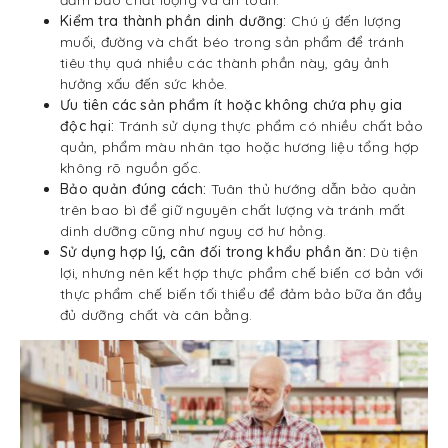
Kiểm tra thành phần dinh dưỡng:
Chú ý đến lượng
muối, đường và chất béo trong sản phẩm để tránh
tiêu thụ quá nhiều các thành phần này, gây ảnh
hưởng xấu đến sức khỏe.
Ưu tiên các sản phẩm ít hoặc không chứa phụ gia
độc hại:
Tránh sử dụng thực phẩm có nhiều chất bảo
quản, phẩm màu nhân tạo hoặc hương liệu tổng hợp
không rõ nguồn gốc.
Bảo quản đúng cách:
Tuân thủ hướng dẫn bảo quản
trên bao bì để giữ nguyên chất lượng và tránh mất
dinh dưỡng cũng như nguy cơ hư hỏng.
Sử dụng hợp lý, cân đối trong khẩu phần ăn:
Dù tiện
lợi, nhưng nên kết hợp thực phẩm chế biến cơ bản với
thực phẩm chế biến tối thiểu để đảm bảo bữa ăn đầy
đủ dưỡng chất và cân bằng.