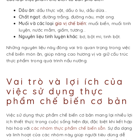
Dầu ăn:
dầu thực vật, dầu ô liu, dầu dừa…
Chất ngọt:
đường trắng, đường nâu, mật ong.
Muối và các loại
gia vị chế biến
:
muối biển, muối tinh
luyện, nước mắm, giấm, tương…
Nguyên liệu tinh luyện khác:
bơ, bột mì, tinh bột.
Những nguyên liệu này đóng vai trò quan trọng trong việc
chế biến món ăn, giúp nâng cao hương vị và giữ cấu trúc
thực phẩm trong quá trình nấu nướng.
Vai trò và lợi ích của
việc sử dụng thực
phẩm chế biến cơ bản
Việc sử dụng thực phẩm chế biến cơ bản mang lại nhiều lợi
ích thiết thực trong cuộc sống hiện đại, đặc biệt khi kết hợp
hài hòa với
các nhóm thực phẩm chế biến sẵn
. Sự đa dạng
và linh hoạt của các nhóm này giúp người tiêu dùng dễ