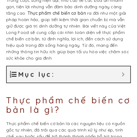
Trong cuộc sống hiện đại, nhu cầu về các bữa ăn nhanh
gọn, tiện lợi nhưng vẫn đảm bảo dinh dưỡng ngày càng
tăng cao.
Thực phẩm chế biến cơ bản
ra đời như một giải
pháp hoàn hảo, giúp tiết kiệm thời gian chuẩn bị mà vẫn
giữ được giá trị dinh dưỡng tự nhiên. Bài viết này của Việt
Long Food sẽ cung cấp cái nhìn toàn diện về thực phẩm
chế biến cơ bản, từ định nghĩa, lợi ích, đến cách sử dụng
hiệu quả trong đời sống hàng ngày. Từ đó, mang đến
những thông tin hữu ích giúp bạn tối ưu hóa việc chăm sóc
sức khỏe cho gia đình.
Mục lục:
Thực phẩm chế biến cơ
bản là gì?
Thực phẩm chế biến cơ bản là các nguyên liệu có nguồn
gốc tự nhiên, đã trải qua các quá trình xử lý như ép, tinh
chế, xay hoặc sấy để trở thành thành phần hỗ trợ trong