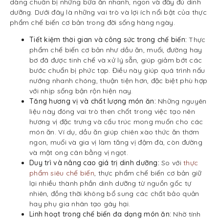
dàng chuẩn bị những bữa ăn nhanh, ngon và đầy đủ dinh
dưỡng. Dưới đây là những vai trò và lợi ích nổi bật của thực
phẩm chế biến cơ bản trong đời sống hàng ngày.
Tiết kiệm thời gian và công sức trong chế biến:
Thực
phẩm chế biến cơ bản như dầu ăn, muối, đường hay
bơ đã được tinh chế và xử lý sẵn, giúp giảm bớt các
bước chuẩn bị phức tạp. Điều này giúp quá trình nấu
nướng nhanh chóng, thuận tiện hơn, đặc biệt phù hợp
với nhịp sống bận rộn hiện nay.
Tăng hương vị và chất lượng món ăn:
Những nguyên
liệu này đóng vai trò then chốt trong việc tạo nên
hương vị đặc trưng và cấu trúc mong muốn cho các
món ăn. Ví dụ, dầu ăn giúp chiên xào thức ăn thơm
ngon, muối và gia vị làm tăng vị đậm đà, còn đường
và mật ong cân bằng vị ngọt.
Duy trì và nâng cao giá trị dinh dưỡng:
So với
thực
phẩm siêu chế biến
, thực phẩm chế biến cơ bản giữ
lại nhiều thành phần dinh dưỡng từ nguồn gốc tự
nhiên, đồng thời không bổ sung các chất bảo quản
hay phụ gia nhân tạo gây hại.
Linh hoạt trong chế biến đa dạng món ăn:
Nhờ tính