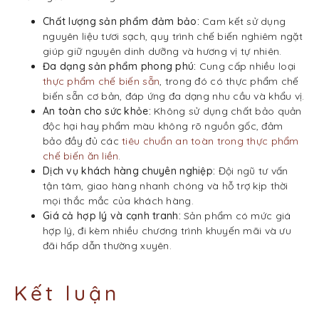
Chất lượng sản phẩm đảm bảo:
Cam kết sử dụng
nguyên liệu tươi sạch, quy trình chế biến nghiêm ngặt
giúp giữ nguyên dinh dưỡng và hương vị tự nhiên.
Đa dạng sản phẩm phong phú:
Cung cấp nhiều loại
thực phẩm chế biến sẵn
, trong đó có thực phẩm chế
biến sẵn cơ bản, đáp ứng đa dạng nhu cầu và khẩu vị.
An toàn cho sức khỏe:
Không sử dụng chất bảo quản
độc hại hay phẩm màu không rõ nguồn gốc, đảm
bảo đầy đủ các
tiêu chuẩn an toàn trong thực phẩm
chế biến ăn liền
.
Dịch vụ khách hàng chuyên nghiệp:
Đội ngũ tư vấn
tận tâm, giao hàng nhanh chóng và hỗ trợ kịp thời
mọi thắc mắc của khách hàng.
Giá cả hợp lý và cạnh tranh:
Sản phẩm có mức giá
hợp lý, đi kèm nhiều chương trình khuyến mãi và ưu
đãi hấp dẫn thường xuyên.
Kết luận