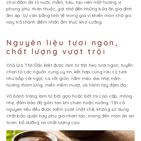
chút đậm đà từ nước mắm, tiêu, tạo nên một hương vị
phong phú, thân thuộc, gợi nhớ đến những bữa ăn gia đình
ấm áp. Sự cân bằng tinh tế trong gia vị khiến món chả giò
này trở thành điểm nhấn ẩm thực khó cưỡng.
Nguyên liệu tươi ngon,
chất lượng vượt trội
Chả Giò Thịt Đặc Biệt được làm từ thịt heo tươi ngon, tuyển
chọn từ các nguồn cung uy tín, kết hợp cùng rau củ tươi
như bắp cải ngọt, cà rốt giòn, nấm mèo dai nhẹ, nấm
hương thơm lừng, miến mềm mượt, và hành tây đậm đà.
Vỏ bánh tráng làm từ bột gạo hoặc bột mì cao cấp, mỏng
nhẹ, đảm bảo độ giòn tan khi chiên hoặc nướng. Tất cả
nguyên liệu đều được kiểm soát chặt chẽ, không sử dụng
chất bảo quản hay phụ gia nhân tạo, mang đến món ăn an
toàn, bổ dưỡng và chất lượng cao.