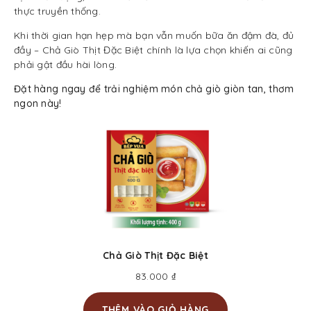
thực truyền thống.
Khi thời gian hạn hẹp mà bạn vẫn muốn bữa ăn đậm đà, đủ
đầy – Chả Giò Thịt Đặc Biệt chính là lựa chọn khiến ai cũng
phải gật đầu hài lòng.
Đặt hàng ngay để trải nghiệm món chả giò giòn tan, thơm
ngon này!
Chả Giò Thịt Đặc Biệt
83.000
₫
THÊM VÀO GIỎ HÀNG