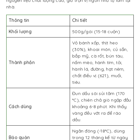
nguyên liệu chất lượng cao, giữ trọn vị ngon như tự làm tại
nhà.
Thông tin
Chi tiết
Khối lượng
500g/gói (15-18 cuộn)
Vỏ bánh xốp, thịt heo
(30%), khoai môn, củ sắn,
bắp mỹ, cà rốt, bún tàu,
Thành phần
nấm mèo, hành tím, tỏi,
hành lá, đường, hạt nêm,
chất điều vị (621), muối,
tiêu.
Đun dầu sôi sủi tăm (170
°C), chiên chả giò ngập đầu
Cách dùng
khoảng 6-8 phút. Khi thấy
vàng đều vớt ra để ráo
dầu.
Ngăn đông (-18°C), dùng
Bảo quản
trong 12 tháng kể từ ngày