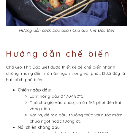
Hướng dẫn cách bảo quản Chả Giò Thịt Đặc Biệt
Hướng dẫn chế biến
Chả Giò Thịt Đặc Biệt được thiết kế để chế biến nhanh
chóng, mang đến món ăn ngon trong vài phút. Dưới đây là
hai cách phổ biến:
Chiên ngập dầu
:
Làm nóng dầu ở 170-180°C.
Thả chả giò vào chảo, chiên 3-5 phút đến khi
vàng giòn.
Vớt ra, để ráo dầu, thưởng thức với nước mắm
chua ngọt hoặc tương ớt.
Nồi chiên không dầu
: