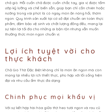
chả giò. Mỗi cuốn chả được cuốn chắc tay, gia vị được tẩm
ướp kỹ lưỡng và chế biến sẵn, giúp bạn chỉ cần chiên hoặc
nướng trong vài phút là có ngay món ăn nóng hổi, thơm
ngon. Quy trình sản xuất tại cơ sở đạt chuẩn an toàn thực
phẩm, đảm bảo vệ sinh và chất lượng đồng đều, mang lại
sự tiện lợi tối đa cho những ai bận rộn nhưng vẫn muốn
thưởng thức món ngon chuẩn vị.
Lợi ích tuyệt vời cho
thực khách
Chả Giò Thịt Đặc Biệt không chỉ là món ăn ngon mà còn
mang lại nhiều lợi ích thiết thực, phù hợp với lối sống hiện
đại và nhu cầu ẩm thực đa dạng:
Chinh phục mọi khẩu vị
Với sự kết hợp hài hòa giữa thịt heo tươi ngon và rau củ