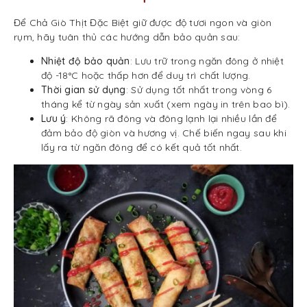
Để Chả Giò Thịt Đặc Biệt giữ được độ tươi ngon và giòn
rụm, hãy tuân thủ các hướng dẫn bảo quản sau:
Nhiệt độ bảo quản
: Lưu trữ trong ngăn đông ở nhiệt
độ -18°C hoặc thấp hơn để duy trì chất lượng.
Thời gian sử dụng
: Sử dụng tốt nhất trong vòng 6
tháng kể từ ngày sản xuất (xem ngày in trên bao bì).
Lưu ý
: Không rã đông và đông lạnh lại nhiều lần để
đảm bảo độ giòn và hương vị. Chế biến ngay sau khi
lấy ra từ ngăn đông để có kết quả tốt nhất.