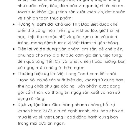
như nước mắm, tiêu, đảm bảo vị ngon tự nhiên và an
toàn sức khỏe. Quy trình sản xuất khép kín, đạt chuẩn
vệ sinh an toàn thực phẩm.
Hương vị đậm đà
: Chả Giò Thịt Đặc Biệt được chế
biến thủ công, nêm nếm gia vị khéo léo, giữ trọn vị
ngọt thịt, thơm mộc nhĩ, và giòn rụm của vỏ bánh
tráng, mang đậm hương vị Việt Nam truyền thống.
Tiện lợi và đa dụng
: Sản phẩm làm sẵn, dễ chế biến,
phù hợp cho mọi dịp từ bữa cơm gia đình, tiệc tùng,
đến quà tặng Tết. Chỉ vài phút chiên hoặc nướng, bạn
có ngay món chả giò thơm ngon.
Thương hiệu uy tín
: Việt Long Food cam kết chất
lượng với cơ sở sản xuất hiện đại, không sử dụng hàn
the hay chất phụ gia độc hại. Sản phẩm được đóng
gói cẩn thận, có thông tin ngày sản xuất và hạn sử
dụng rõ ràng.
Dịch vụ tận tâm
: Giao hàng nhanh chóng, hỗ trợ
khách hàng 24/7, giá cả cạnh tranh, phù hợp cho cả
mua lẻ và sỉ. Việt Long Food đồng hành cùng bạn
trong mọi bữa ăn ngon.