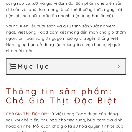
cùng rau củ tươi và gia vị đậm đà. Sản phẩm chế biến sẵn,
chỉ cần vài phút làm nóng là có thể thưởng thức ngay, rất
tiện lợi cho những bữa ăn nhanh, tiệc tùng hay ăn vặt.
Với nguyên liệu tươi sạch và quy trình sản xuất nghiêm
ngặt, Việt Long Food cam kết mang đến món chả giò thơm
ngon, an toàn và giữ nguyên hương vị truyền thống Việt
Nam, giúp bạn dễ dàng tận hưởng trọn vẹn hương vị quê
nhà mỗi ngày.
Mục lục
Thông tin sản phẩm:
Chả Giò Thịt Đặc Biệt
Chả Giò Thịt Đặc Biệt
từ Việt Long Food được cấp đông
sau khi chế biến, phù hợp cho tiệc tùng, bữa cơm gia đình,
hoặc ăn nhẹ. Mỗi cuộn chả giò là sự hòa quyện tinh tế của