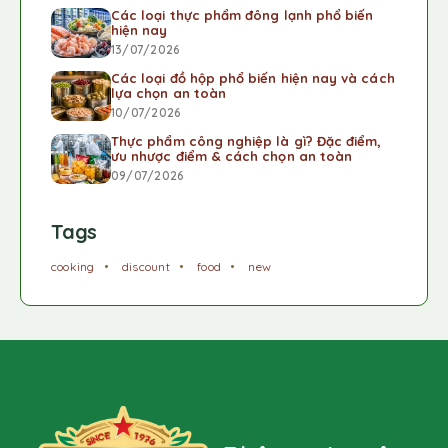
Các loại thực phẩm đông lạnh phổ biến
hiện nay
13/07/2026
Các loại đồ hộp phổ biến hiện nay và cách
lựa chọn an toàn
10/07/2026
Thực phẩm công nghiệp là gì? Đặc điểm,
ưu nhược điểm & cách chọn an toàn
09/07/2026
Tags
cooking
discount
food
new