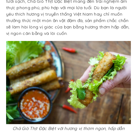
tươi sạch, Chả Giò Thịt Đặc Biệt mang đến trải nghiệm ẩm
thực phong phú, phù hợp với mọi lứa tuổi. Dù bạn là người
yêu thích hương vị truyền thống Việt Nam hay chỉ muốn
thưởng thức một món ăn vặt đậm đà, sản phẩm chắc chắn
sẽ làm hài lòng vị giác của bạn bằng hương thơm hấp dẫn,
vị ngon cân bằng và lôi cuốn.
Chả Giò Thịt Đặc Biệt với hương vị thơm ngon, hấp dẫn