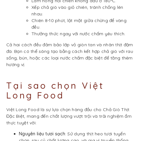
Làm nóng nồi chiên không dầu ở 180°C.
Xếp chả giò vào giỏ chiên, tránh chồng lên
nhau.
Chiên 8-10 phút, lật mặt giữa chừng để vàng
đều.
Thưởng thức ngay với nước chấm yêu thích.
Cả hai cách đều đảm bảo lớp vỏ giòn tan và nhân thịt đậm
đà. Bạn có thể sáng tạo bằng cách kết hợp chả giò với rau
sống, bún, hoặc các loại nước chấm đặc biệt để tăng thêm
hương vị.
Tại sao chọn Việt
Long Food
Việt Long Food là sự lựa chọn hàng đầu cho Chả Giò Thịt
Đặc Biệt, mang đến chất lượng vượt trội và trải nghiệm ẩm
thực tuyệt vời:
Nguyên liệu tươi sạch
: Sử dụng thịt heo tươi tuyển
chọn, rau củ chất lượng cao, và gia vị truyền thống